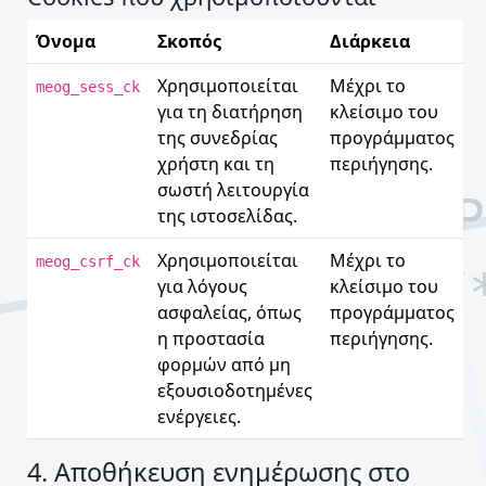
Όνομα
Σκοπός
Διάρκεια
Χρησιμοποιείται
Μέχρι το
meog_sess_ck
για τη διατήρηση
κλείσιμο του
της συνεδρίας
προγράμματος
χρήστη και τη
περιήγησης.
σωστή λειτουργία
της ιστοσελίδας.
Χρησιμοποιείται
Μέχρι το
meog_csrf_ck
για λόγους
κλείσιμο του
ασφαλείας, όπως
προγράμματος
η προστασία
περιήγησης.
φορμών από μη
εξουσιοδοτημένες
ενέργειες.
4. Αποθήκευση ενημέρωσης στο