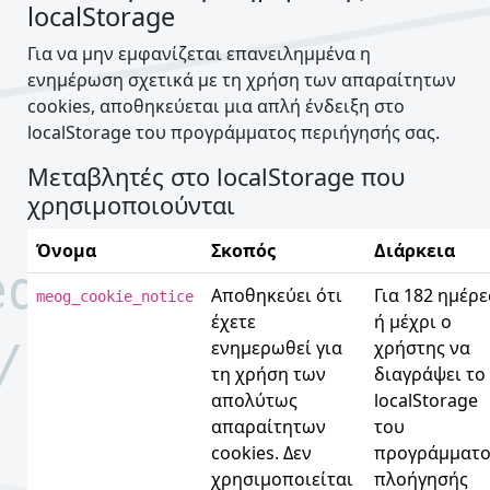
localStorage
Για να μην εμφανίζεται επανειλημμένα η
ενημέρωση σχετικά με τη χρήση των απαραίτητων
cookies, αποθηκεύεται μια απλή ένδειξη στο
localStorage του προγράμματος περιήγησής σας.
Μεταβλητές στο localStorage που
χρησιμοποιούνται
Όνομα
Σκοπός
Διάρκεια
Αποθηκεύει ότι
Για 182 ημέρε
meog_cookie_notice
έχετε
ή μέχρι ο
ενημερωθεί για
χρήστης να
τη χρήση των
διαγράψει το
απολύτως
localStorage
απαραίτητων
του
cookies. Δεν
προγράμματο
χρησιμοποιείται
πλοήγησής